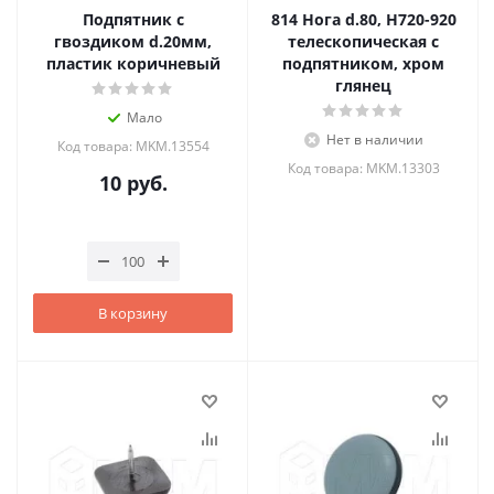
Подпятник с
814 Нога d.80, Н720-920
гвоздиком d.20мм,
телескопическая с
пластик коричневый
подпятником, хром
глянец
Мало
Нет в наличии
Код товара: MKM.13554
Код товара: MKM.13303
10
руб.
В корзину