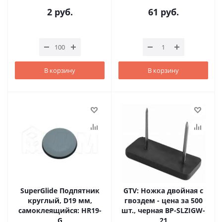
2
руб.
61
руб.
В корзину
В корзину
SuperGlide Подпятник
GTV: Ножка двойная с
круглый, D19 мм,
гвоздем - цена за 500
самоклеящийся: HR19-
шт., черная BP-SLZIGW-
G
21