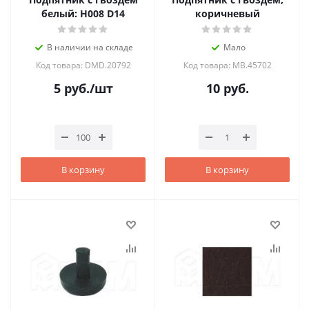
белый: H008 D14
коричневый
В наличии на складе
Мало
Код товара: DMD.20792
Код товара: MB.45702
5
руб.
/шт
10
руб.
В корзину
В корзину