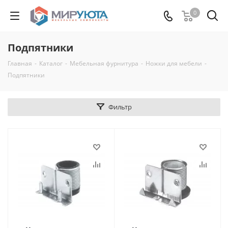
0
Подпятники
Главная
-
Каталог
-
Мебельная фурнитура
-
Ножки для мебели
-
Подпятники
Фильтр