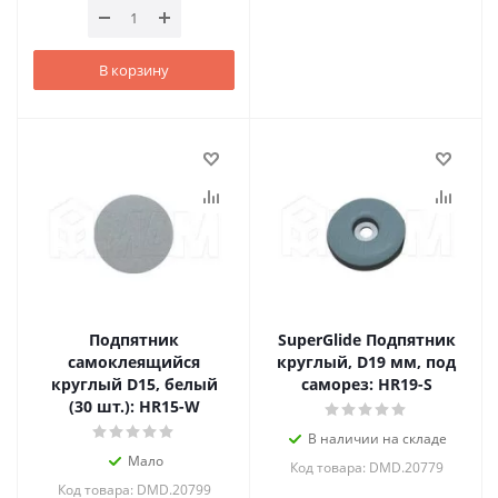
В корзину
Подпятник
SuperGlide Подпятник
самоклеящийся
круглый, D19 мм, под
круглый D15, белый
саморез: HR19-S
(30 шт.): HR15-W
В наличии на складе
Мало
Код товара: DMD.20779
Код товара: DMD.20799