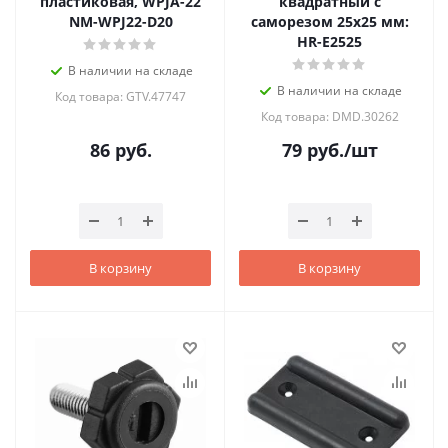
пластиковая, WPJA-22
квадратный с
NM-WPJ22-D20
саморезом 25х25 мм:
HR-E2525
В наличии на складе
В наличии на складе
Код товара: GTV.47747
Код товара: DMD.30262
86
руб.
79
руб.
/шт
В корзину
В корзину