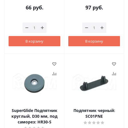
66
руб.
97
руб.
В корзину
В корзину
SuperGlide Подпятник
Подпятник черный:
круглый, D30 мм, под
SC01PNE
саморез: HR30-S