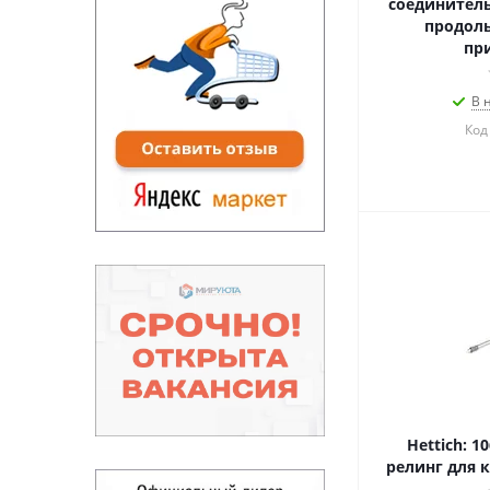
соединитель
продоль
пр
В 
Код
Hettich: 
релинг для к