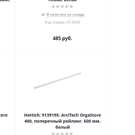
В наличии на складе
Код товара: HT.4240
485
руб.
tore
Hettich: 9139195: ArciTech OrgaStore
400, поперечный рейлинг, 600 мм,
белый