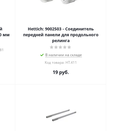
ый
Hettich: 9002503 - Соединитель
40 мм
передней панели для продольного
релинга
381
В наличии на складе
Код товара: HT.411
19
руб.