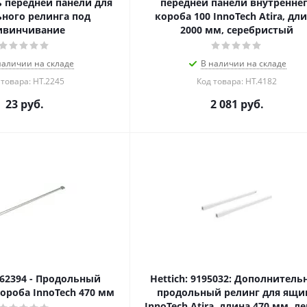
 передней панели для
передней панели внутренне
ного релинга под
короба 100 InnoTech Atira, дл
ивинчивание
2000 мм, серебристый
наличии на складе
В наличии на складе
 товара: HT.2245
Код товара: HT.4182
23
руб.
2 081
руб.
1062394 - Продольный
Hettich: 9195032: Дополнител
ороба InnoTech 470 мм
продольный релинг для ящи
InnoTech Atira, длина 470 мм, л