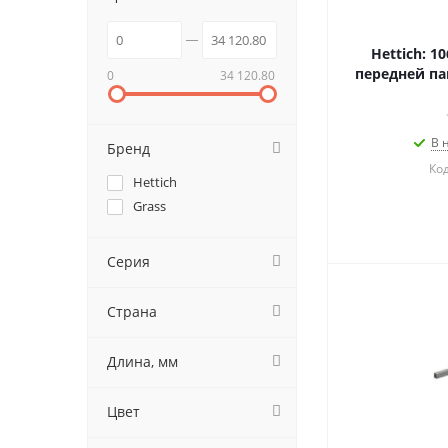
Hettich: 1
передней па
0
34 120.80
В 
Бренд
Код
Hettich
Grass
Серия
Страна
Длина, мм
Цвет