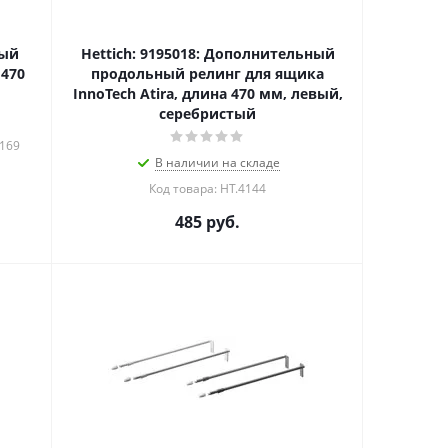
ный
Hettich: 9195018: Дополнительный
 470
продольный релинг для ящика
InnoTech Atira, длина 470 мм, левый,
серебристый
8169
В наличии на складе
Код товара: HT.4144
485
руб.