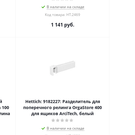
В наличии на складе
Код товара: HT.2469
1 141
руб.
й
Hettich: 9182227: Разделитель для
 100
поперечного релинга OrgaStore 400
длина
для ящиков ArciTech, белый
В наличии на складе