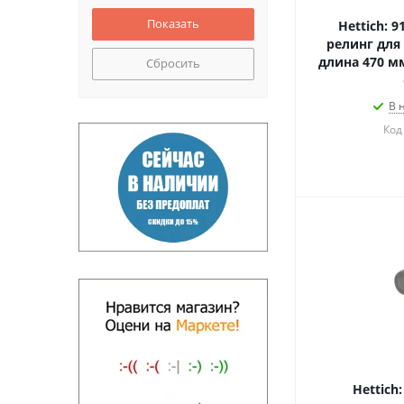
Hettich: 
релинг для 
длина 470 м
Сбросить
В 
Код
Hettich: