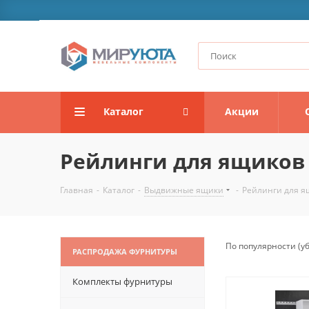
Каталог
Акции
Рейлинги для ящиков
Главная
-
Каталог
-
Выдвижные ящики
-
Рейлинги для я
По популярности (
РАСПРОДАЖА ФУРНИТУРЫ
Комплекты фурнитуры