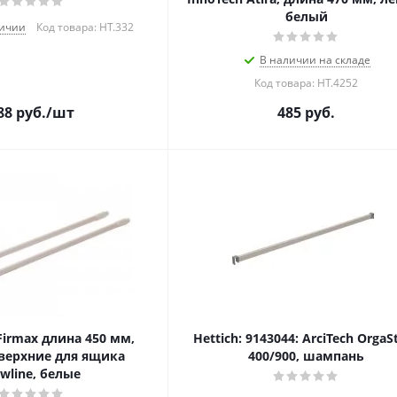
белый
личии
Код товара: HT.332
В наличии на складе
Код товара: HT.4252
88
руб.
/шт
485
руб.
irmax длина 450 мм,
Hettich: 9143044: ArciTech OrgaS
верхние для ящика
400/900, шампань
wline, белые