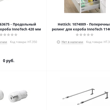
1063675 - Продольный
Hettich: 1074009 - Поперечн
ороба InnoTech 420 мм
релинг для короба InnoTech 11
личии
Код товара: HT.350
Нет в наличии
Код товара: HT.
0 руб.