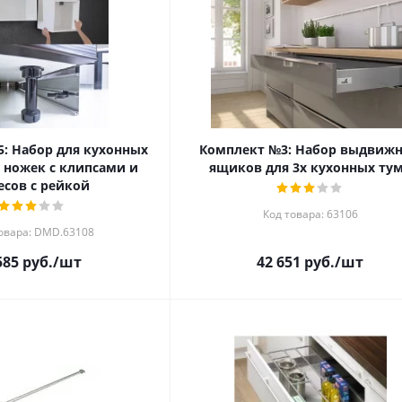
: Набор для кухонных
Комплект №3: Набор выдвиж
 ножек с клипсами и
ящиков для 3х кухонных ту
есов с рейкой
Код товара: 63106
овара: DMD.63108
585
руб.
/шт
42 651
руб.
/шт