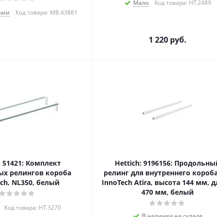
Мало
Код товара: HT.2489
чии
Код товара: MB.43881
1 220
руб.
: 51421: Комплект
Hettich: 9196156: Продольны
ых релингов короба
релинг для внутреннего короба
ech, NL350, белый
InnoTech Atira, высота 144 мм, 
470 мм, белый
Код товара: HT.3270
В наличии на складе