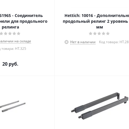
061965 - Соединитель
Hettich: 10016 - Дополнитель
нели для продольного
продольный релинг 2 уровень
релинга
мм
наличии на складе
Нет в наличии
Код товара: HT.2
 товара: HT.325
20
руб.