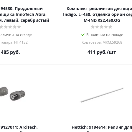
9194530: Продольный
Комплект рейлингов для ящ
ящика InnoTech Atira,
Indigo, L=450, отделка орион се
м, левый, серебристый
M-IND.RS2.450.OG
наличии на складе
В наличии на складе
 товара: HT.4132
Код товара: MKM.59268
485
руб.
411
руб.
/шт
 9127011: ArciTech,
Hettich: 9194614: Релинг для