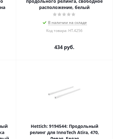
го
продольного релинга, свободное
ина
расположение, белый
В наличии на складе
Код товара: HT.4256
434
руб.
ьный
Hettich: 9194544: Продольный
ка
релинг для InnoTech Atira, 470,
евый,
Левая, Белая