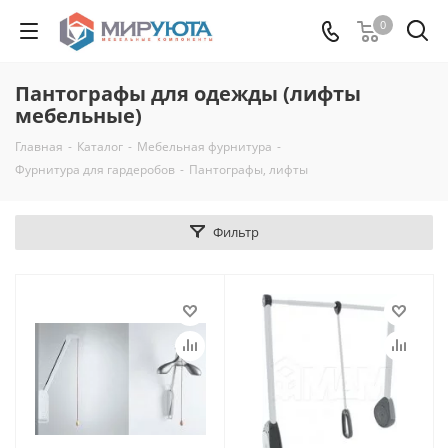
0
Пантографы для одежды (лифты
мебельные)
Главная
-
Каталог
-
Мебельная фурнитура
-
Фурнитура для гардеробов
-
Пантографы, лифты
Фильтр