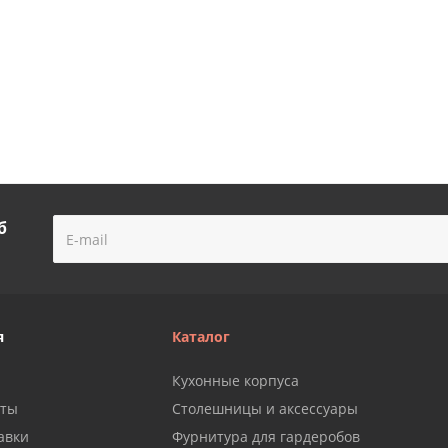
б
я
Каталог
Кухонные корпуса
аты
Столешницы и аксессуары
авки
Фурнитура для гардеробов