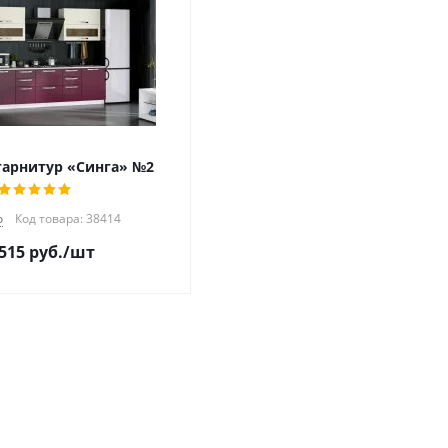
гарнитур «Синга» №2
о
Код товара: 38414
 515
руб.
/шт