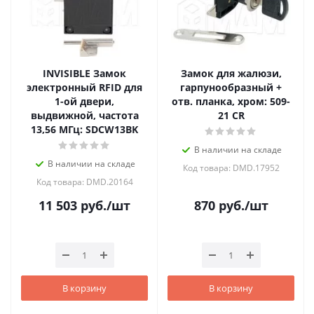
INVISIBLE Замок
Замок для жалюзи,
электронный RFID для
гарпунообразный +
1-ой двери,
отв. планка, хром: 509-
выдвижной, частота
21 CR
13,56 МГц: SDCW13BK
В наличии на складе
В наличии на складе
Код товара: DMD.17952
Код товара: DMD.20164
11 503
руб.
/шт
870
руб.
/шт
В корзину
В корзину