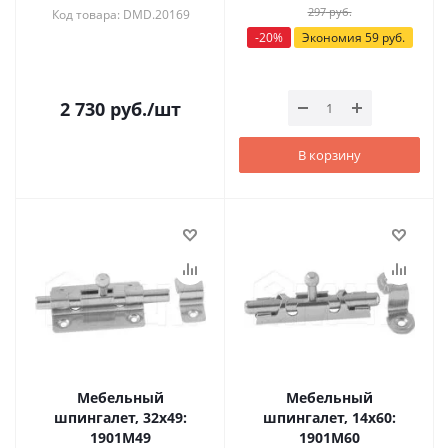
297
руб.
Код товара: DMD.20169
-
20
%
Экономия
59
руб.
2 730
руб.
/шт
В корзину
Мебельный
Мебельный
шпингалет, 32х49:
шпингалет, 14х60:
1901M49
1901M60