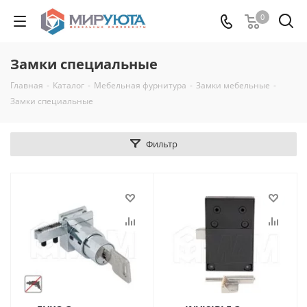
0
Замки специальные
Главная
-
Каталог
-
Мебельная фурнитура
-
Замки мебельные
-
Замки специальные
Фильтр