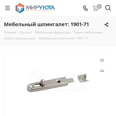
0
Мебельный шпингалет: 1901-71
Главная
-
Каталог
-
Мебельная фурнитура
-
Замки мебельные
-
Замки специальные
-
Мебельный шпингалет: 1901-71