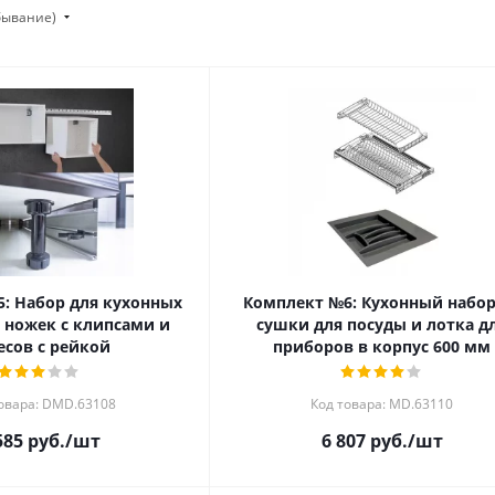
убывание)
: Набор для кухонных
Комплект №6: Кухонный набор
 ножек с клипсами и
сушки для посуды и лотка д
есов с рейкой
приборов в корпус 600 мм
овара: DMD.63108
Код товара: MD.63110
585
руб.
/шт
6 807
руб.
/шт