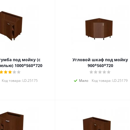
тумба под мойку (с
Угловой шкаф под мойку
елью) 1000*560*720
900*560*720
Код товара: LD.25175
Мало
Код товара: LD.25179