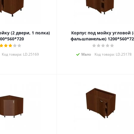
йку (2 двери, 1 полка)
Корпус под мойку угловой (
00*560*720
фальшпанелью) 1200*560*72
Код товара: LD.25169
Мало
Код товара: LD.25178