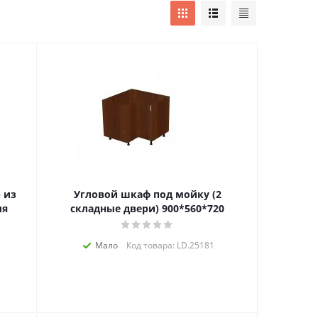
 из
Угловой шкаф под мойку (2
ля
складные двери) 900*560*720
Мало
Код товара: LD.25181