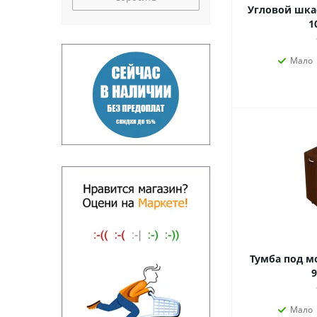
Угловой шка
1
Мало
Тумба под мо
9
Мало