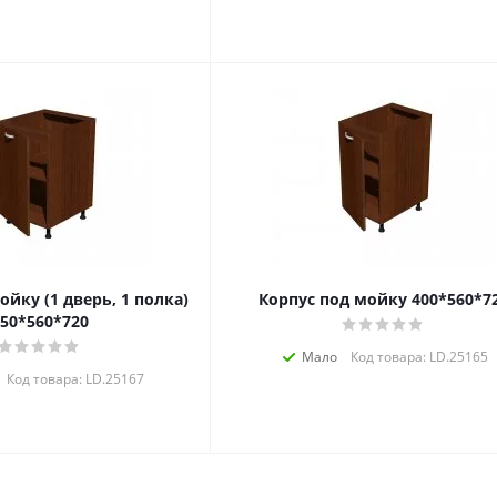
ойку (1 дверь, 1 полка)
Корпус под мойку 400*560*7
50*560*720
Мало
Код товара: LD.25165
Код товара: LD.25167