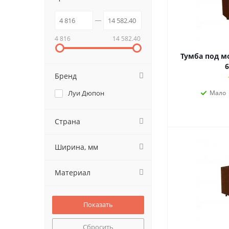
4 816
14 582.40
Тумба под мо
6
Бренд
Луи Дюпон
Мало
Страна
Ширина, мм
Материал
Сбросить