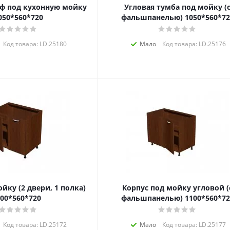
ф под кухонную мойку
Угловая тумба под мойку (
050*560*720
фальшпанелью) 1050*560*72
Код товара: LD.25180
Мало
Код товара: LD.25176
йку (2 двери, 1 полка)
Корпус под мойку угловой (
00*560*720
фальшпанелью) 1100*560*72
Код товара: LD.25172
Мало
Код товара: LD.25177