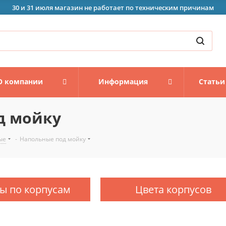
30 и 31 июля магазин не работает по техническим причинам
О компании
Информация
Статьи
д мойку
ые
-
Напольные под мойку
ы по корпусам
Цвета корпусов