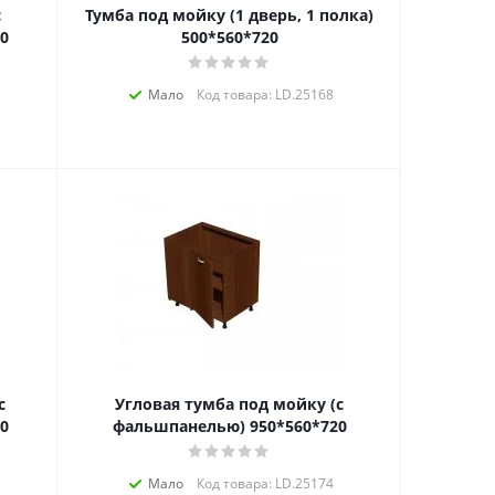
с
Тумба под мойку (1 дверь, 1 полка)
0
500*560*720
Мало
Код товара: LD.25168
с
Угловая тумба под мойку (с
0
фальшпанелью) 950*560*720
Мало
Код товара: LD.25174