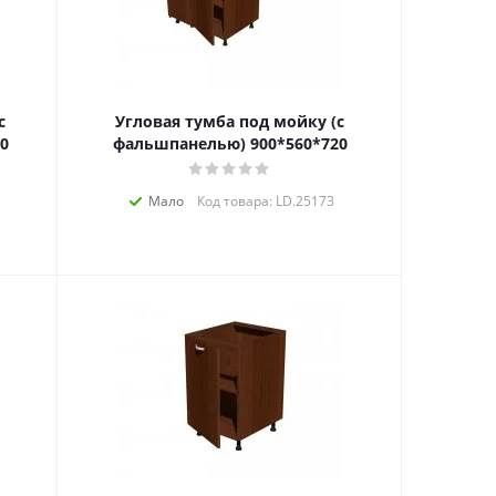
с
Угловая тумба под мойку (с
0
фальшпанелью) 900*560*720
Мало
Код товара: LD.25173