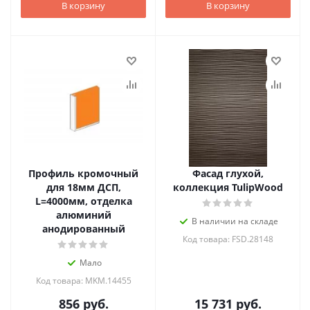
В корзину
В корзину
Профиль кромочный
Фасад глухой,
для 18мм ДСП,
коллекция TulipWood
L=4000мм, отделка
алюминий
В наличии на складе
анодированный
Код товара: FSD.28148
Мало
Код товара: MKM.14455
856
руб.
15 731
руб.