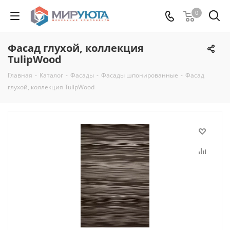
0
Фасад глухой, коллекция
TulipWood
Главная
-
Каталог
-
Фасады
-
Фасады шпонированные
-
Фасад
глухой, коллекция TulipWood