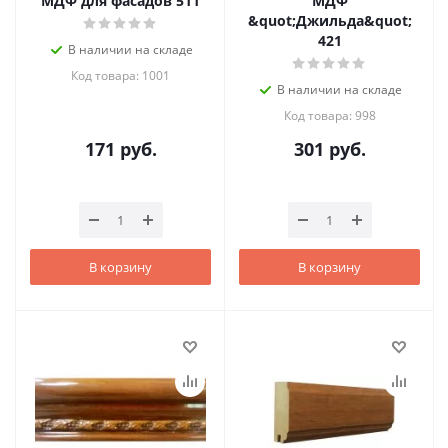
МДФ для фасадов 511
МДФ
&quot;Джильда&quot;
421
В наличии на складе
Код товара: 1001
В наличии на складе
Код товара: 998
171
руб.
301
руб.
В корзину
В корзину