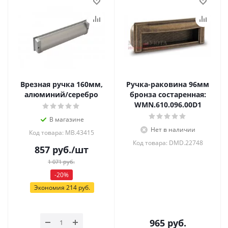
Врезная ручка 160мм,
Ручка-раковина 96мм
алюминий/серебро
бронза состаренная:
WMN.610.096.00D1
В магазине
Нет в наличии
Код товара: MB.43415
Код товара: DMD.22748
857
руб.
/шт
1 071
руб.
-
20
%
Экономия
214
руб.
965
руб.