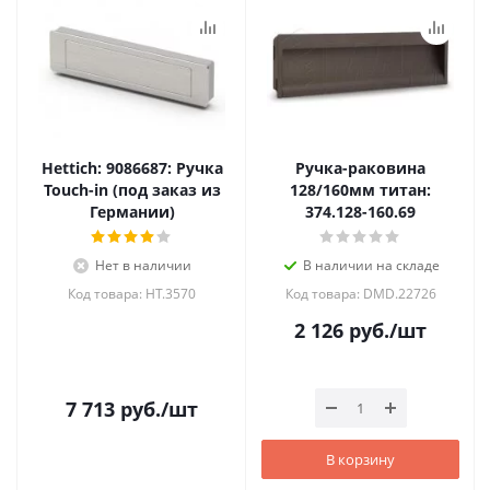
Hettich: 9086687: Ручка
Ручка-раковина
Touch-in (под заказ из
128/160мм титан:
Германии)
374.128-160.69
Нет в наличии
В наличии на складе
Код товара: HT.3570
Код товара: DMD.22726
2 126
руб.
/шт
7 713
руб.
/шт
В корзину