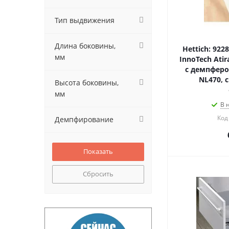
Тип выдвижения
Длина боковины,
Hettich: 92
мм
InnoTech Ati
с демпфером
NL470, 
Высота боковины,
мм
В 
Код
Демпфирование
Сбросить