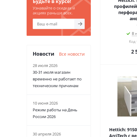
Hettich:
Будьте в курсе!
профилей 
Узнавайте о скидках и
перфор
акциях раньше всех.
ан
В 
Код 
2 
Новости
Все новости
28 июля 2026
30-31 июля магазин
временно не работает по
техническим причинам
10 июня 2026
Режим работы на День
России 2026
Hettich: 91
30 апреля 2026
ArciTech с 