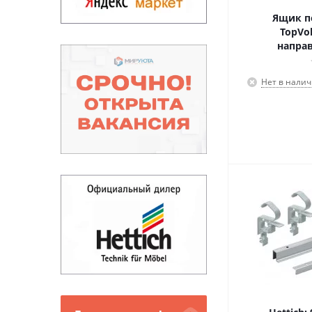
Ящик п
TopVo
напра
Нет в нали