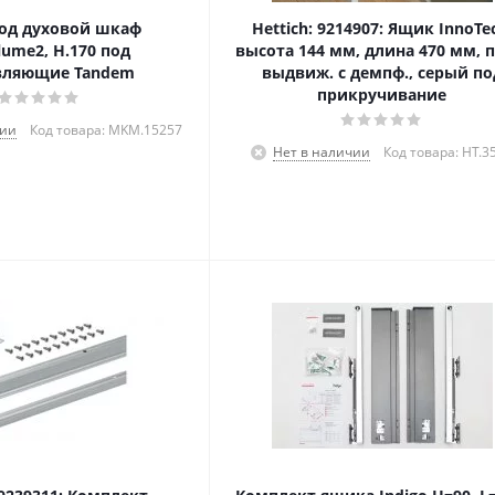
од духовой шкаф
Hettich: 9214907: Ящик InnoTe
lume2, H.170 под
высота 144 мм, длина 470 мм, п
вляющие Tandem
выдвиж. с демпф., серый по
прикручивание
чии
Код товара: MKM.15257
Нет в наличии
Код товара: HT.3