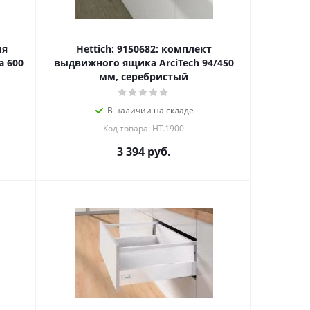
ля
Hettich: 9150682: комплект
 600
выдвижного ящика ArciTech 94/450
мм, серебристый
В наличии на складе
Код товара: HT.1900
3 394
руб.