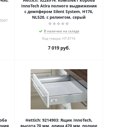
450,
Hettich: 9228914: Комплект короба
InnoTech Atira полного выдвижения
с демпфером Silent System, H176,
NL520, с релингом, серый
15097
В наличии на складе
Код товара: HT.4716
7 019
руб.
роба
Hettich: 9214903: Ящик InnoTech,
ения
высота 70 мм, длина 470 мм, полное