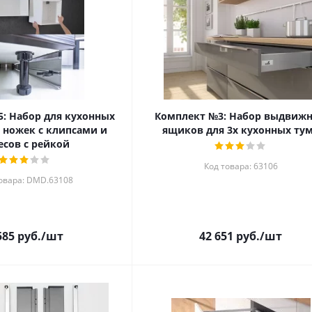
: Набор для кухонных
Комплект №3: Набор выдвиж
 ножек с клипсами и
ящиков для 3х кухонных ту
есов с рейкой
Код товара: 63106
овара: DMD.63108
585
руб.
/шт
42 651
руб.
/шт