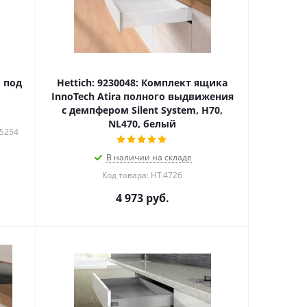
 под
Hettich: 9230048: Комплект ящика
InnoTech Atira полного выдвижения
с демпфером Silent System, H70,
NL470, белый
15254
В наличии на складе
Код товара: HT.4726
4 973
руб.