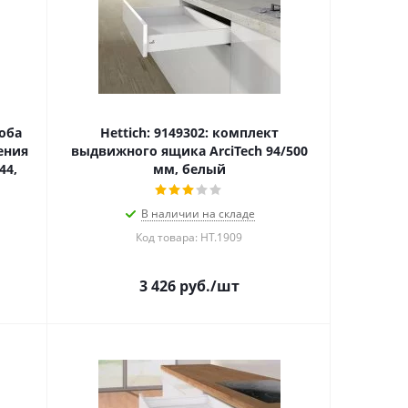
роба
Hettich: 9149302: комплект
ения
выдвижного ящика ArciTech 94/500
44,
мм, белый
В наличии на складе
Код товара: HT.1909
3 426
руб.
/шт