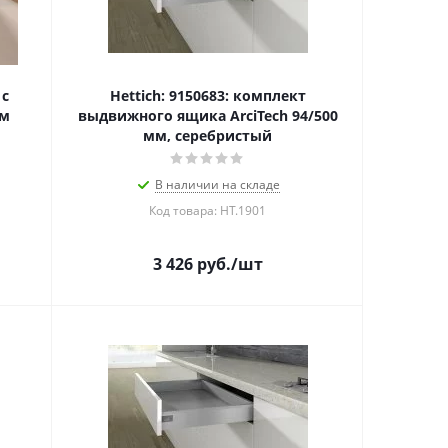
 с
Hettich: 9150683: комплект
мм
выдвижного ящика ArciTech 94/500
мм, серебристый
В наличии на складе
Код товара: HT.1901
3 426
руб.
/шт