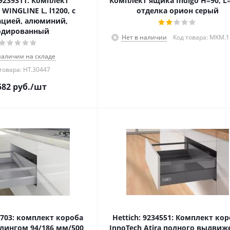
 9239311: Комплект
Комплект ящика Indigo H=90, L=
WINGLINE L, l1200, с
отделка орион серый
ацией, алюминий,
одированный
Нет в наличии
Код товара: MKM.
наличии на складе
товара: HT.30447
582
руб.
/шт
50703: комплект короба
Hettich: 9234551: Комплект ко
релингом 94/186 мм/500
InnoTech Atira полного выдвиж