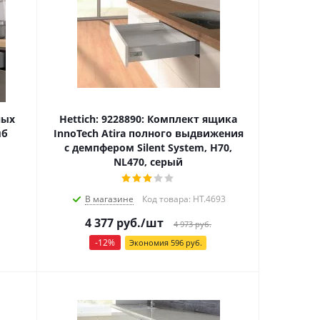
ных
Hettich: 9228890: Комплект ящика
мб
InnoTech Atira полного выдвижения
с демпфером Silent System, H70,
NL470, серый
В магазине
Код товара: HT.4693
4 377
руб.
/шт
4 973
руб.
-
12
%
Экономия
596
руб.