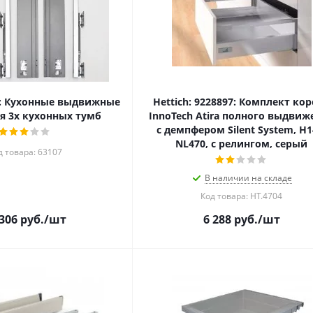
: Кухонные выдвижные
Hettich: 9228897: Комплект ко
я 3х кухонных тумб
InnoTech Atira полного выдвиж
с демпфером Silent System, H1
NL470, с релингом, серый
д товара: 63107
В наличии на складе
Код товара: HT.4704
 306
руб.
/шт
6 288
руб.
/шт