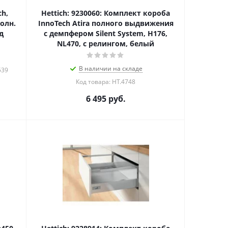
ch,
Hettich: 9230060: Комплект короба
олн.
InnoTech Atira полного выдвижения
д
с демпфером Silent System, H176,
NL470, с релингом, белый
В наличии на складе
539
Код товара: HT.4748
6 495
руб.