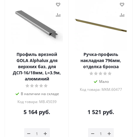
Профиль врезной
Ручка-профиль
GOLA Alphalux для
накладная 796мм,
верхних баз, для
отделка бронза
ДСП-16/18мм, L=3.9м,
алюминий
Мало
Код товара: MKM.60477
В наличии на складе
Код товара: MB.45039
5 164
руб.
1 521
руб.