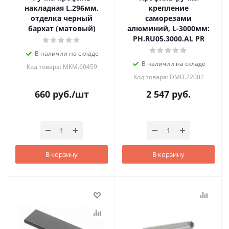
накладная L.296мм,
крепление
отделка черный
саморезами
бархат (матовый)
алюминий, L-3000мм:
PH.RU05.3000.AL PR
В наличии на складе
В наличии на складе
Код товара: MKM.60459
Код товара: DMD.22002
660
руб.
/шт
2 547
руб.
В корзину
В корзину