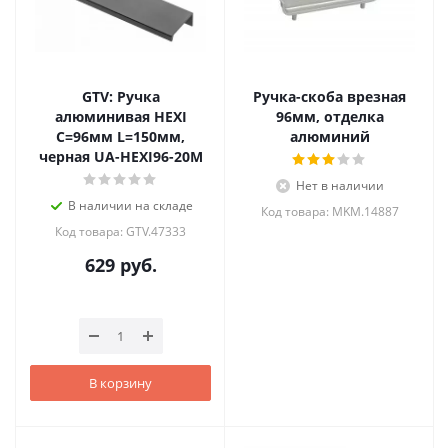
GTV: Ручка
Ручка-скоба врезная
алюминивая HEXI
96мм, отделка
C=96мм L=150мм,
алюминий
черная UA-HEXI96-20M
Нет в наличии
В наличии на складе
Код товара: MKM.14887
Код товара: GTV.47333
629
руб.
В корзину