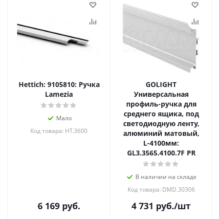
Hettich: 9105810: Ручка
GOLIGHT
Lamezia
Универсальная
профиль-ручка для
среднего ящика, под
Мало
светодиодную ленту,
Код товара: HT.3600
алюминий матовый,
L-4100мм:
GL3.3565.4100.7F PR
В наличии на складе
Код товара: DMD.30306
6 169
руб.
4 731
руб.
/шт