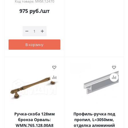
Код товара: MKM.12470
975
руб.
/шт
В корзину
Ручка-скоба 128мм
Профиль-ручка под
бронза Орваль:
пропил, L=3050мм,
WMN.765.128.00A8
отделка алюминий