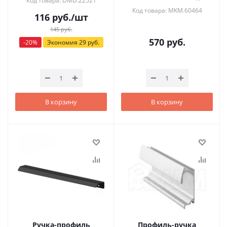
Код товара: DMD.22521
Код товара: MKM.60464
116
руб.
/шт
145
руб.
570
руб.
-
20
%
Экономия
29
руб.
В корзину
В корзину
Ручка-профиль
Профиль-ручка