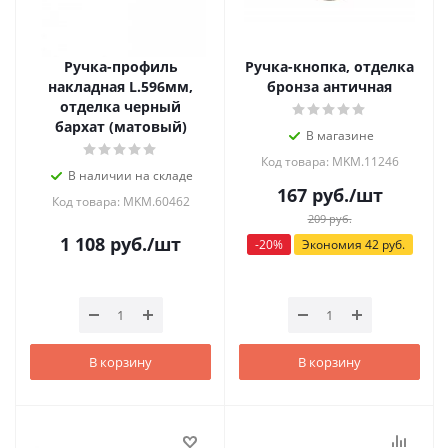
Ручка-профиль
Ручка-кнопка, отделка
накладная L.596мм,
бронза античная
отделка черный
бархат (матовый)
В магазине
Код товара: MKM.11246
В наличии на складе
167
руб.
/шт
Код товара: MKM.60462
209
руб.
1 108
руб.
/шт
-
20
%
Экономия
42
руб.
В корзину
В корзину