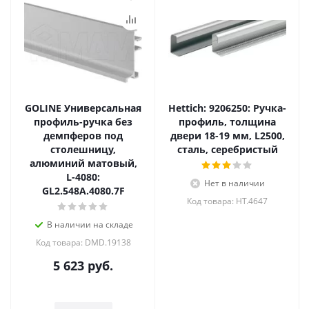
GOLINE Универсальная
Hettich: 9206250: Ручка-
профиль-ручка без
профиль, толщина
демпферов под
двери 18-19 мм, L2500,
столешницу,
сталь, серебристый
алюминий матовый,
L-4080:
Нет в наличии
GL2.548A.4080.7F
Код товара: HT.4647
В наличии на складе
Код товара: DMD.19138
5 623
руб.