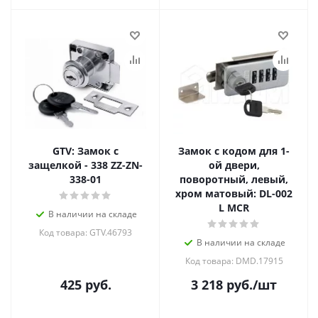
GTV: Замок с
Замок с кодом для 1-
защелкой - 338 ZZ-ZN-
ой двери,
338-01
поворотный, левый,
хром матовый: DL-002
L MCR
В наличии на складе
Код товара: GTV.46793
В наличии на складе
Код товара: DMD.17915
425
руб.
3 218
руб.
/шт