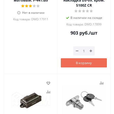
матовый: F-441.G5
накладка DS-09, хром:
5100Z CR
Нет в наличии
В наличии на складе
Код товара: DMD.17911
Код товара: DMD.17899
903
руб.
/шт
В корзину