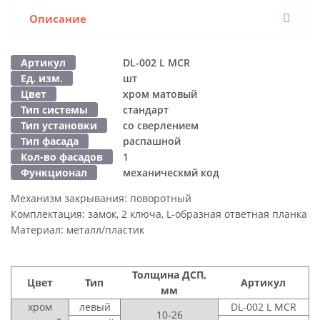
Описание
Артикул
DL-002 L MCR
Ед. изм.
шт
Цвет
хром матовый
Тип системы
стандарт
Тип установки
со сверлением
Тип фасада
распашной
Кол-во фасадов
1
Функционал
механическмй код
Механизм закрывания:
поворотный
Комплектация:
замок, 2 ключа, L-образная ответная планка
Материал:
металл/пластик
Толщина ДСП,
Цвет
Тип
Артикул
мм
хром
левый
DL-002 L MCR
10-26