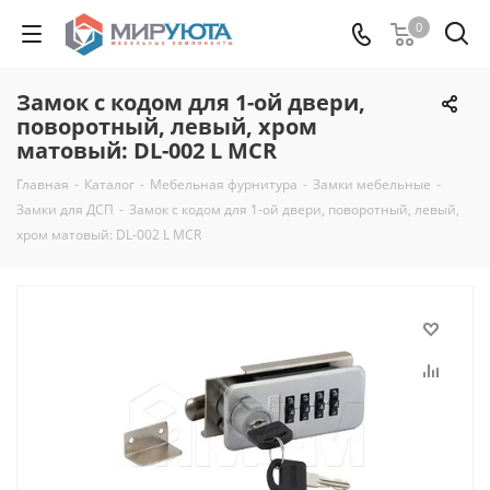
0
Замок с кодом для 1-ой двери,
поворотный, левый, хром
матовый: DL-002 L MCR
Главная
-
Каталог
-
Мебельная фурнитура
-
Замки мебельные
-
Замки для ДСП
-
Замок с кодом для 1-ой двери, поворотный, левый,
хром матовый: DL-002 L MCR