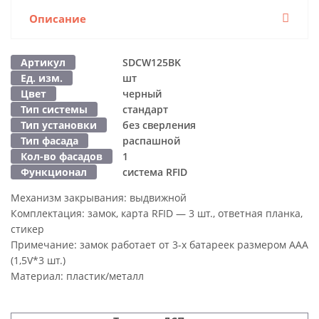
Описание
Артикул
SDCW125BK
Ед. изм.
шт
Цвет
черный
Тип системы
стандарт
Тип установки
без сверления
Тип фасада
распашной
Кол-во фасадов
1
Функционал
система RFID
Механизм закрывания:
выдвижной
Комплектация:
замок, карта RFID — 3 шт., ответная планка,
стикер
Примечание:
замок работает от 3-х батареек размером ААА
(1,5V*3 шт.)
Материал:
пластик/металл