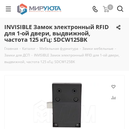
0
INVISIBLE Замок электронный RFID
для 1-ой двери, выдвижной,
частота 125 кГц: SDCW125BK
Главная
-
Каталог
-
Мебельная фурнитура
-
Замки мебельные
-
Замки для ДСП
-
INVISIBLE Замок электронный RFID для 1-ой двери,
выдвижной, частота 125 кГц: SDCW125BK