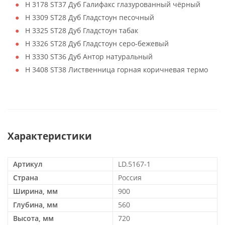
H 3178 ST37 Дуб Галифакс глазурованный чёрный
H 3309 ST28 Дуб Гладстоун песочный
H 3325 ST28 Дуб Гладстоун табак
H 3326 ST28 Дуб Гладстоун серо-бежевый
H 3330 ST36 Дуб Антор натуральный
H 3408 ST38 Лиственница горная коричневая термо
Характеристики
Артикул
LD.5167-1
Страна
Россия
Ширина, мм
900
Глубина, мм
560
Высота, мм
720