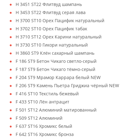
H 3451 ST22 Флитвуд шампань
H 3453 ST22 Флитвуд серая лава
H 3700 ST10 Орех Пацифик натуральный
H 3702 ST10 Орех Пацифик табак
H 3710 ST12 Орех Карини натуральный
H 3730 ST10 Гикори натуральный
H 3860 ST9 Клён сахарный шампань
F 186 ST9 Бетон Чикаго светло-серый
F 187 ST9 Бетон Чикаго тёмно-серый
F 204 ST9 Мрамор Каррара белый NEW
F 206 ST9 Камень Пьетра Гриджиа чёрный NEW
F 416 ST10 Текстиль бежевый
F 433 ST10 Лён антрацит
F 501 ST12 Алюминий матированный
F 509 ST12 Алюминий
F 637 ST16 Хромикс белый
F 642 ST16 Хромикс бронза