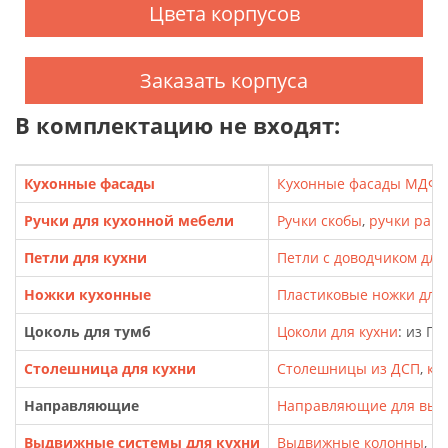
Цвета корпусов
Заказать корпуса
В комплектацию не входят:
Кухонные фасады
Кухонные фасады МДФ
,
Ручки для кухонной мебели
Ручки скобы
,
ручки рак
Петли для кухни
Петли с доводчиком для
Ножки кухонные
Пластиковые ножки для т
Цоколь для тумб
Цоколи для кухни
: из П
Столешница для кухни
Столешницы из ДСП
,
кр
Направляющие
Направляющие для выд
Выдвижные системы для кухни
Выдвижные колонны
,
Ка