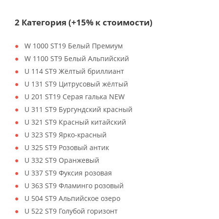
2 Категория (+15% к стоимости)
W 1000 ST19 Белый Премиум
W 1100 ST9 Белый Альпийский
U 114 ST9 Жёлтый бриллиант
U 131 ST9 Цитрусовый жёлтый
U 201 ST19 Серая галька NEW
U 311 ST9 Бургундский красный
U 321 ST9 Красный китайский
U 323 ST9 Ярко-красный
U 325 ST9 Розовый антик
U 332 ST9 Оранжевый
U 337 ST9 Фуксия розовая
U 363 ST9 Фламинго розовый
U 504 ST9 Альпийское озеро
U 522 ST9 Голубой горизонт