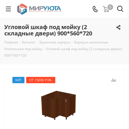
0
Угловой шкаф под мойку (2
складные двери) 900*560*720
Главная
-
Каталог
-
Кухонные корпуса
-
Корпуса напольные
-
Напольные под мойку
-
Угловой шкаф под мойку (2 складные двери)
900*560*720
ХИТ
ОТ 15000 РУБ.