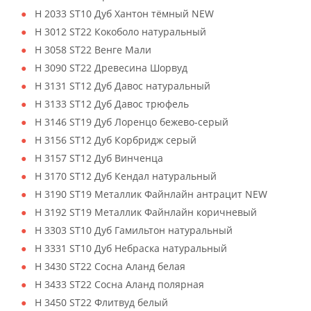
H 2033 ST10 Дуб Хантон тёмный NEW
H 3012 ST22 Кокоболо натуральный
H 3058 ST22 Венге Мали
H 3090 ST22 Древесина Шорвуд
H 3131 ST12 Дуб Давос натуральный
H 3133 ST12 Дуб Давос трюфель
H 3146 ST19 Дуб Лоренцо бежево-серый
H 3156 ST12 Дуб Корбридж серый
H 3157 ST12 Дуб Винченца
H 3170 ST12 Дуб Кендал натуральный
H 3190 ST19 Металлик Файнлайн антрацит NEW
H 3192 ST19 Металлик Файнлайн коричневый
H 3303 ST10 Дуб Гамильтон натуральный
H 3331 ST10 Дуб Небраска натуральный
H 3430 ST22 Сосна Аланд белая
H 3433 ST22 Сосна Аланд полярная
H 3450 ST22 Флитвуд белый