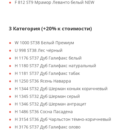
F 812 ST9 Мрамор Леванто белый NEW
3 Категория (+20% к стоимости)
W 1000 ST38 Белый Премиум
U 998 ST38 Лес чёрный
H 1176 ST37 Дуб Галифакс белый
H 1180 ST37 Дуб Галифакс натуральный
H 1181 ST37 Дуб Галифакс табак
H 1250 ST36 Ясень Наварра
H 1344 ST32 Дуб Шерман коньяк коричневый
H 1345 ST32 Дуб Шерман серый
H 1346 ST32 Дуб Шерман антрацит
H 1486 ST36 Сосна Пасадена
H 3154 ST36 Дуб Чарльстон тёмно-коричневый
H 3176 ST37 Дуб Галифакс олово