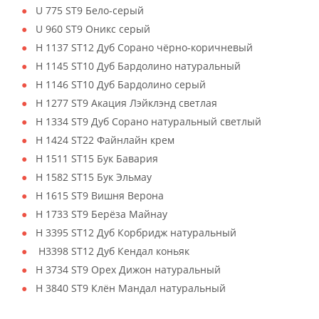
U 775 ST9 Бело-серый
U 960 ST9 Оникс серый
H 1137 ST12 Дуб Сорано чёрно-коричневый
H 1145 ST10 Дуб Бардолино натуральный
H 1146 ST10 Дуб Бардолино серый
H 1277 ST9 Акация Лэйклэнд светлая
H 1334 ST9 Дуб Сорано натуральный светлый
H 1424 ST22 Файнлайн крем
H 1511 ST15 Бук Бавария
H 1582 ST15 Бук Эльмау
H 1615 ST9 Вишня Верона
H 1733 ST9 Берёза Майнау
H 3395 ST12 Дуб Корбридж натуральный
H3398 ST12 Дуб Кендал коньяк
H 3734 ST9 Орех Дижон натуральный
H 3840 ST9 Клён Мандал натуральный