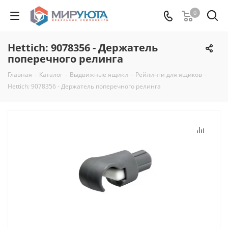
0
Hettich: 9078356 - Держатель
поперечного релинга
Главная
-
Каталог
-
Выдвижные ящики
-
Рейлинги для ящиков
-
Hettich: 9078356 - Держатель поперечного релинга