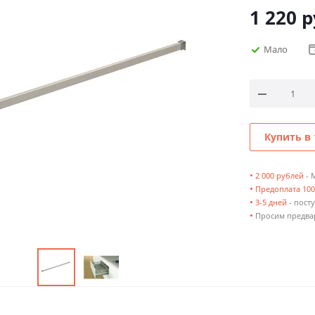
1 220
р
Мало
Купить в 
•
2 000 рублей
- 
•
Предоплата 10
•
3-5 дней
- посту
•
Просим предвар