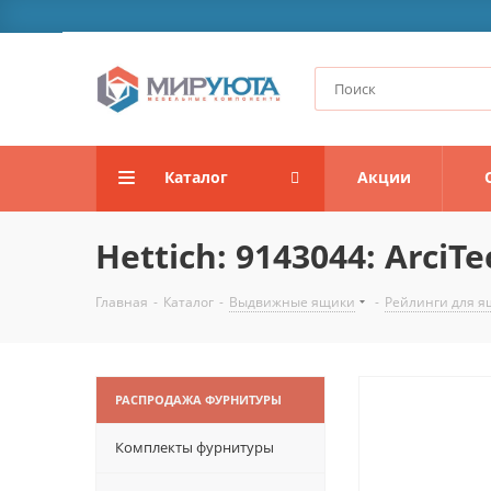
Каталог
Акции
Hettich: 9143044: Arci
Главная
-
Каталог
-
Выдвижные ящики
-
Рейлинги для я
РАСПРОДАЖА ФУРНИТУРЫ
Комплекты фурнитуры