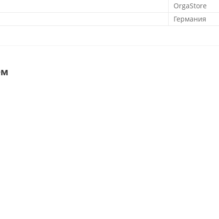
OrgaStore
Германия
ем