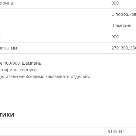
ирина
900
С порошко
Шампань
а
900
ина, мм
270, 300, 35
re 400/900, шампань
 ширины корпуса
елители необходимо заказывать отдельно
тики
9143044