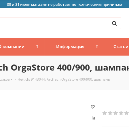
30 и 31 июля магазин не работает по техническим причинам
О компании
Информация
Статьи
Tech OrgaStore 400/900, шампа
щиков
-
Hettich: 9143044: ArciTech OrgaStore 400/900, шампань