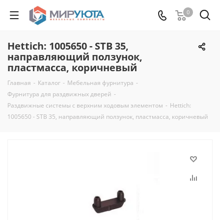
0
Hettich: 1005650 - STB 35,
направляющий ползунок,
пластмасса, коричневый
Главная
-
Каталог
-
Мебельная фурнитура
-
Фурнитура для раздвижных дверей
-
Раздвижные системы с верхним ходовым элементом
-
Hettich:
1005650 - STB 35, направляющий ползунок, пластмасса, коричневый