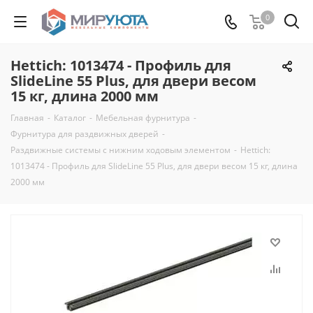
0
Hettich: 1013474 - Профиль для
SlideLine 55 Plus, для двери весом
15 кг, длина 2000 мм
Главная
-
Каталог
-
Мебельная фурнитура
-
Фурнитура для раздвижных дверей
-
Раздвижные системы с нижним ходовым элементом
-
Hettich:
1013474 - Профиль для SlideLine 55 Plus, для двери весом 15 кг, длина
2000 мм