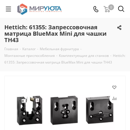
0
Hettich: 61355: Запрессовочная
матрица BlueMax Mini для чашки
TH43
Главная
-
Каталог
-
Мебельная фурнитура
-
Монтажные приспособления
-
Комплектующие для станков
-
Hettich:
61355: Запрессовочная матрица BlueMax Mini для чашки TH43