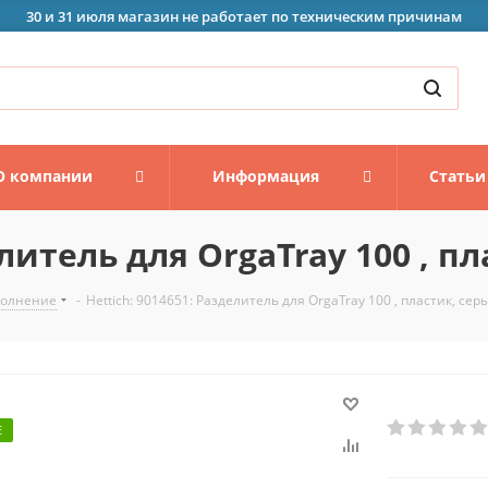
30 и 31 июля магазин не работает по техническим причинам
О компании
Информация
Статьи
елитель для OrgaTray 100 , п
полнение
-
Hettich: 9014651: Разделитель для OrgaTray 100 , пластик, сер
Е