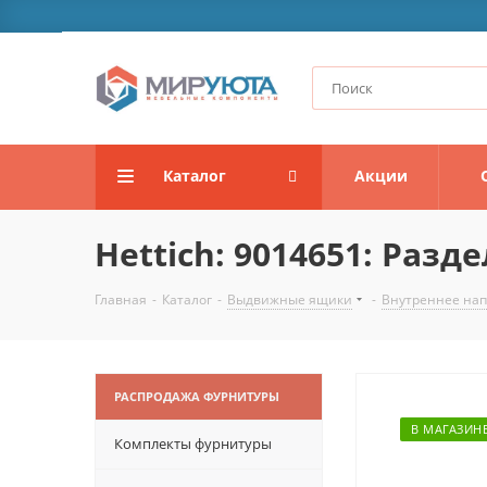
Каталог
Акции
Hettich: 9014651: Разд
Главная
-
Каталог
-
Выдвижные ящики
-
Внутреннее на
РАСПРОДАЖА ФУРНИТУРЫ
В МАГАЗИН
Комплекты фурнитуры