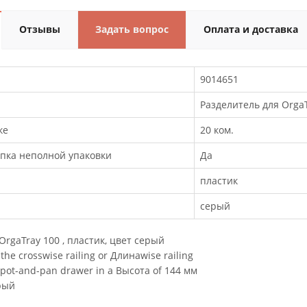
Отзывы
Задать вопрос
Оплата и доставка
9014651
Разделитель для OrgaT
ке
20 ком.
пка неполной упаковки
Да
пластик
серый
OrgaTray 100 , пластик, цвет серый
the crosswise railing or Длинаwise railing
 pot-and-pan drawer in a Высота of 144 мм
рый