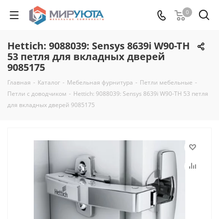
0
Hettich: 9088039: Sensys 8639i W90-TH
53 петля для вкладных дверей
9085175
Главная
-
Каталог
-
Мебельная фурнитура
-
Петли мебельные
-
Петли с доводчиком
-
Hettich: 9088039: Sensys 8639i W90-TH 53 петля
для вкладных дверей 9085175