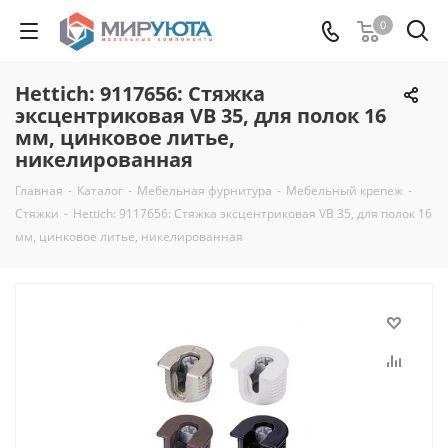
0
Hettich: 9117656: Стяжка
эксцентриковая VB 35, для полок 16
мм, цинковое литье,
никелированная
Главная
-
Каталог
-
Мебельная фурнитура
-
Мебельный крепеж
-
Стяжки
-
Hettich: 9117656: Стяжка эксцентриковая VB 35, для полок 16
мм, цинковое литье, никелированная