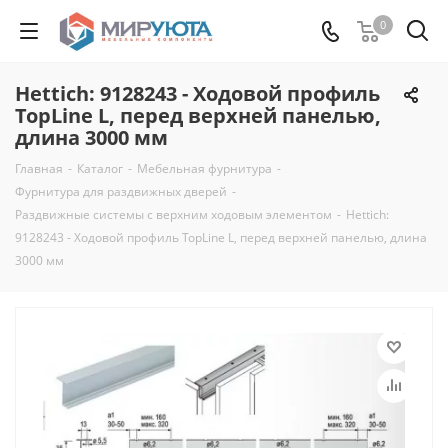
0
Hettich: 9128243 - Ходовой профиль
TopLine L, перед верхней панелью,
длина 3000 мм
Главная
-
Каталог
-
Мебельная фурнитура
-
Фурнитура для раздвижных дверей
-
Раздвижные системы с верхним ходовым элементом
-
Hettich:
9128243 - Ходовой профиль TopLine L, перед верхней панелью, длина
3000 мм