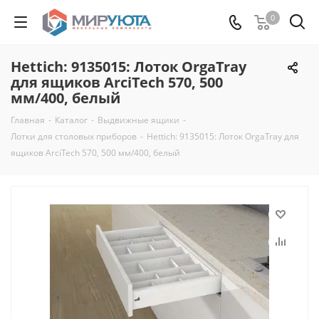
0
Hettich: 9135015: Лоток OrgaTray
для ящиков ArciTech 570, 500
мм/400, белый
Главная
-
Каталог
-
Выдвижные ящики
-
Лотки для столовых приборов
-
Hettich: 9135015: Лоток OrgaTray для
ящиков ArciTech 570, 500 мм/400, белый