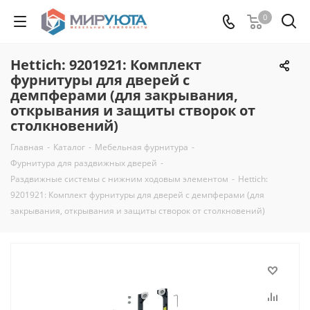
0
Hettich: 9201921: Комплект
фурнитуры для дверей с
демпферами (для закрывания,
открывания и защиты створок от
столкновений)
Главная
-
Каталог
-
Мебельная фурнитура
-
Фурнитура для раздвижных дверей
-
Раздвижные системы с нижним ходовым элементом
-
Hettich:
9201921: Комплект фурнитуры для дверей с демпферами (для
закрывания, открывания и защиты створок от столкновений)