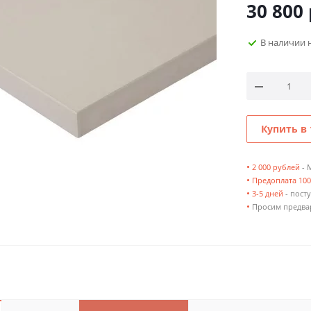
30 800
В наличии 
Купить в 
•
2 000 рублей
- 
•
Предоплата 10
•
3-5 дней
- посту
•
Просим предвар