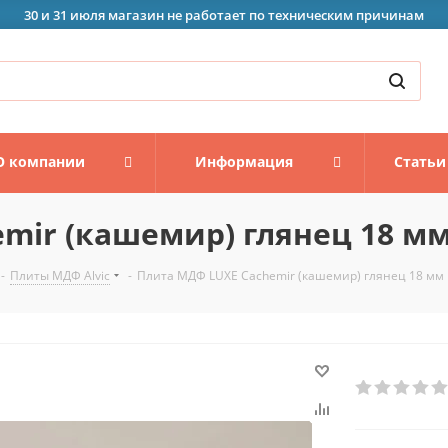
30 и 31 июля магазин не работает по техническим причинам
О компании
Информация
Статьи
mir (кашемир) глянец 18 м
-
Плиты МДФ Alvic
-
Плита МДФ LUXE Cachemir (кашемир) глянец 18 мм