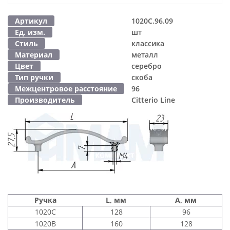
Артикул
1020C.96.09
Ед. изм.
шт
Стиль
классика
Материал
металл
Цвет
серебро
Тип ручки
скоба
Межцентровое расстояние
96
Производитель
Citterio Line
Ручка
L, мм
A, мм
1020C
128
96
1020B
160
128