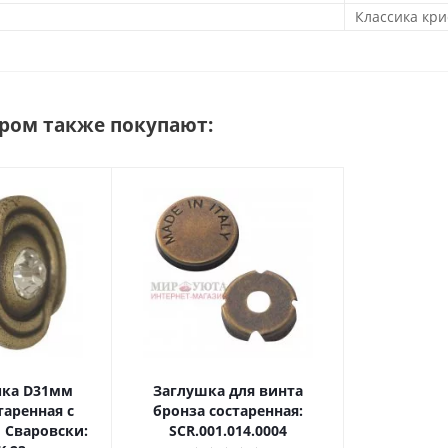
Классика кр
аром также покупают:
пка D31мм
Заглушка для винта
таренная с
бронза состаренная:
 Сваровски:
SCR.001.014.0004