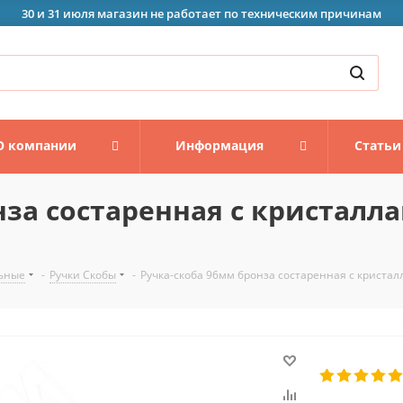
30 и 31 июля магазин не работает по техническим причинам
О компании
Информация
Статьи
нза состаренная с кристалл
ьные
-
Ручки Скобы
-
Ручка-скоба 96мм бронза состаренная с кристал