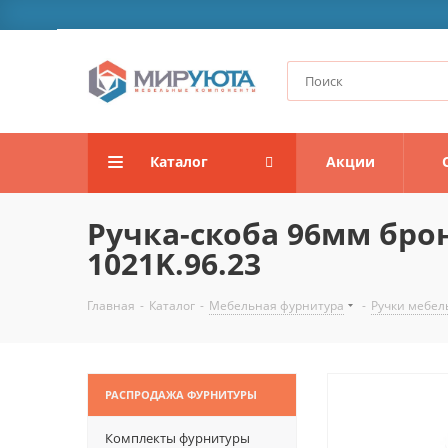
Каталог
Акции
Ручка-скоба 96мм бро
1021K.96.23
Главная
-
Каталог
-
Мебельная фурнитура
-
Ручки мебел
РАСПРОДАЖА ФУРНИТУРЫ
Комплекты фурнитуры