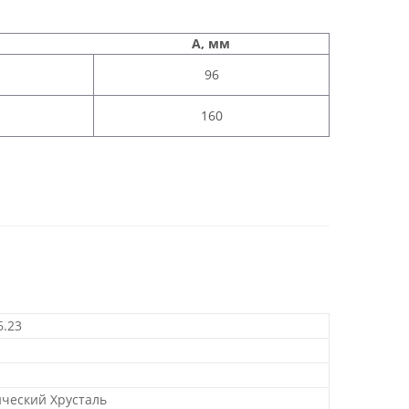
A, мм
96
160
6.23
ический Хрусталь