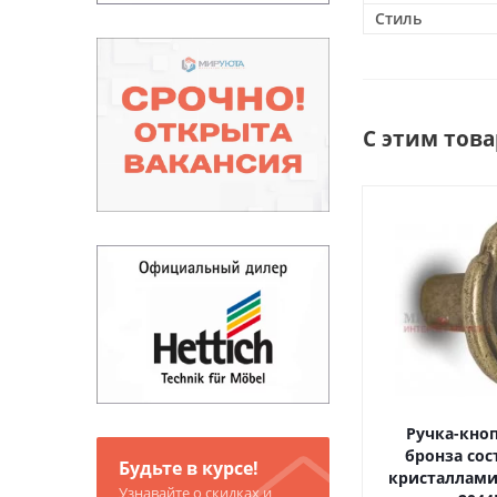
Стиль
С этим тов
Ручка-кно
бронза сос
Будьте в курсе!
кристаллами
Узнавайте о скидках и