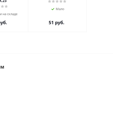
K.23
Мало
и на складе
уб.
51
руб.
ем