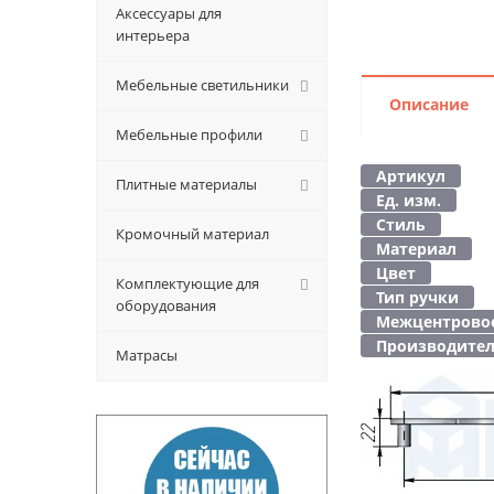
Аксессуары для
интерьера
Мебельные светильники
Описание
Мебельные профили
Артикул
Плитные материалы
Ед. изм.
Стиль
Кромочный материал
Материал
Цвет
Комплектующие для
Тип ручки
оборудования
Межцентровое
Производите
Матрасы