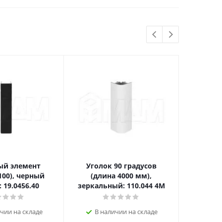
ый элемент
Уголок 90 градусов
Коне
100), черный
(длина 4000 мм),
(высот
 19.0456.40
зеркальный: 110.044 4M
чии на складе
В наличии на складе
В н