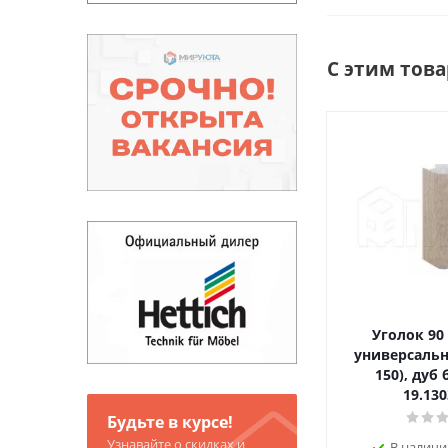
С этим тов
Уголок 90
универсальн
150), дуб
19.130
Будьте в курсе!
Узнавайте о скидках и
В наличи