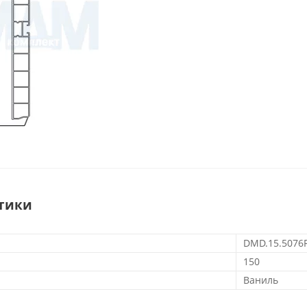
тики
DMD.15.5076
150
Ваниль