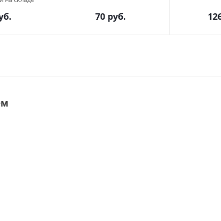
уб.
70
руб.
12
ем