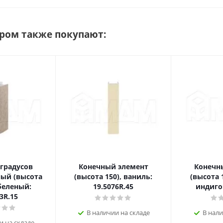
аром также покупают:
 градусов
Конечный элемент
Конечн
ый (высота
(высота 150), ваниль:
(высота 
 беленый:
19.5076R.45
индиго:
3R.15
В наличии на складе
В нали
и на складе