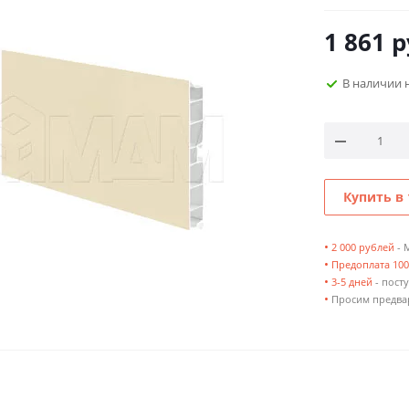
1 861
р
В наличии 
Купить в 
•
2 000 рублей
- 
•
Предоплата 10
•
3-5 дней
- посту
•
Просим предвар