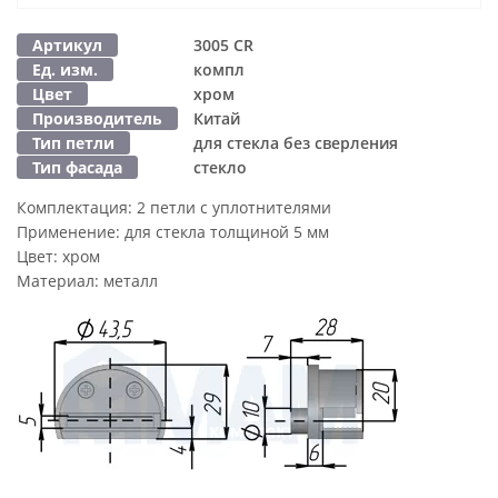
Артикул
3005 CR
Ед. изм.
компл
Цвет
хром
Производитель
Китай
Тип петли
для стекла без сверления
Тип фасада
стекло
Комплектация:
2 петли с уплотнителями
Применение:
для стекла толщиной 5 мм
Цвет:
хром
Материал:
металл