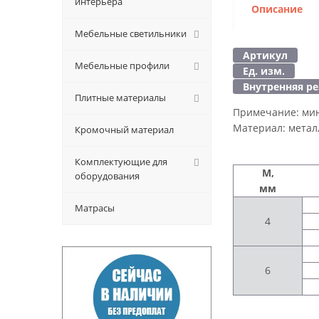
интерьера
Описание
Мебельные светильники
Артикул
Мебельные профили
Ед. изм.
Внутренняя р
Плитные материалы
Примечание:
мин
Материал:
метал
Кромочный материал
Комплектующие для
M,
оборудования
мм
Матрасы
4
6