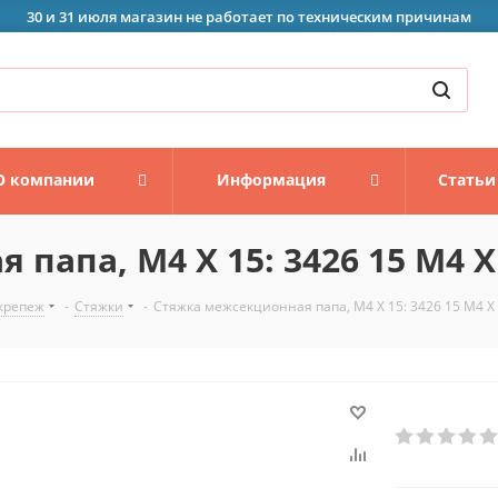
30 и 31 июля магазин не работает по техническим причинам
О компании
Информация
Статьи
папа, M4 X 15: 3426 15 M4 X
крепеж
-
Стяжки
-
Стяжка межсекционная папа, M4 X 15: 3426 15 M4 X