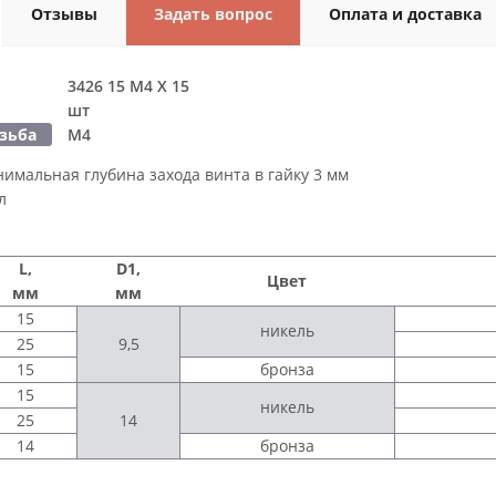
Отзывы
Задать вопрос
Оплата и доставка
3426 15 M4 X 15
шт
езьба
М4
имальная глубина захода винта в гайку 3 мм
л
L,
D1,
Цвет
мм
мм
15
никель
25
9,5
15
бронза
15
никель
25
14
14
бронза