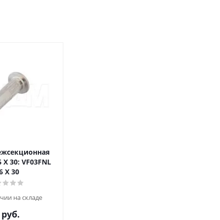
ежсекционная
 X 30: VF03FNL
6 X 30
чии на складе
руб.