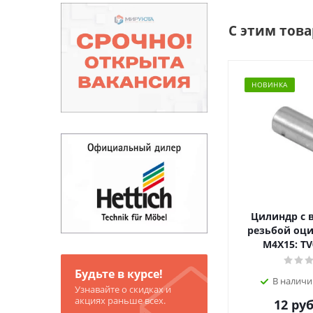
С этим тов
НОВИНКА
Цилиндр с 
резьбой оц
М4Х15: TV
Будьте в курсе!
В наличи
Узнавайте о скидках и
акциях раньше всех.
12
руб