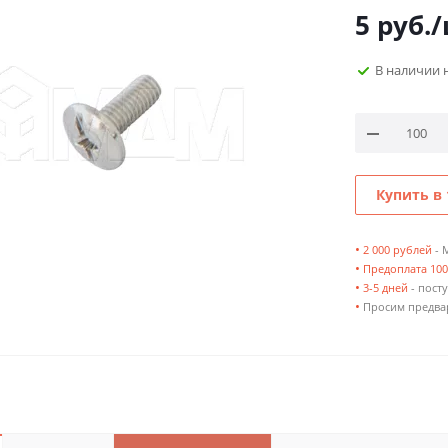
5
руб.
/
В наличии 
Купить в 
•
2 000 рублей
- 
•
Предоплата 10
•
3-5 дней
- посту
•
Просим предвар