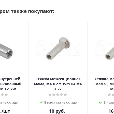
аром также покупают:
внутренней
Стяжка межсекционная
Стяжка м
инкованный
мама, M4 X 27: 3529 04 M4
"мама", M6
01 FZT/W
X 27
M
и на складе
В наличии на складе
В нали
.
/шт
10
руб.
16