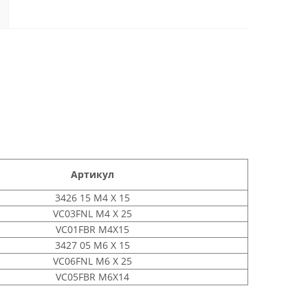
Артикул
3426 15 M4 X 15
VC03FNL M4 X 25
VC01FBR M4Х15
3427 05 M6 X 15
VC06FNL M6 X 25
VC05FBR M6Х14