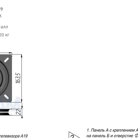
19
.
алл
20 кг