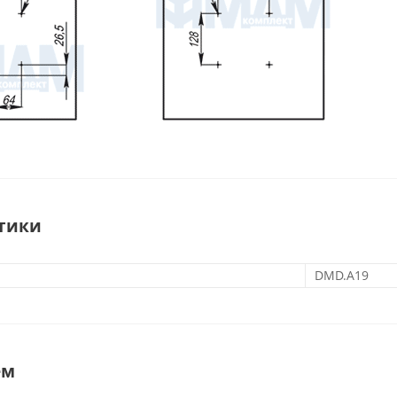
тики
DMD.A19
ем