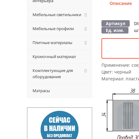
интерьера
Описание
Мебельные светильники
Артикул
D
Мебельные профили
Ед. изм.
ш
Плитные материалы
Кромочный материал
Применение:
сое
Комплектующие для
Цвет:
черный
оборудования
Материал:
пласт
Матрасы