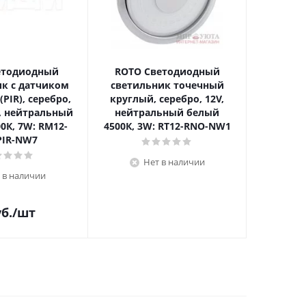
етодиодный
ROTO Светодиодный
FLAT 
к с датчиком
светильник точечный
светил
PIR), серебро,
круглый, серебро, 12V,
круглый
, нейтральный
нейтральный белый
нейтр
0К, 7W: RM12-
4500К, 3W: RT12-RNO-NW1
4000К, 
PIR-NW7
Нет в наличии
 в наличии
б.
/шт