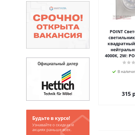
POINT Cве
светильник
квадратный,
нейтральн
4000К, 2W: P
В наличи
315
р
Будьте в курсе!
Узнавайте о скидках и
акциях раньше всех.