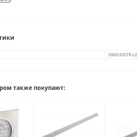
тики
DMD.DISTR-L
аром также покупают: