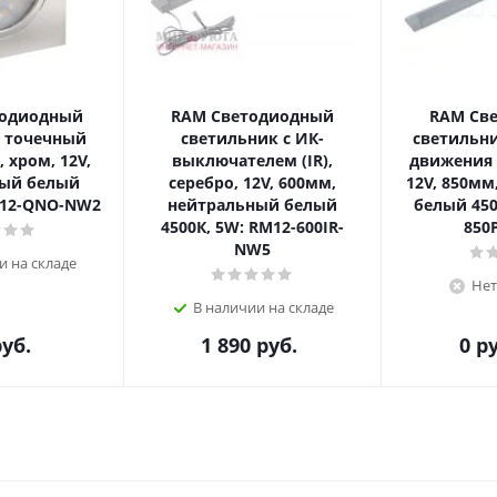
тодиодный
RAM Светодиодный
RAM Св
 точечный
светильник с ИК-
светильни
 хром, 12V,
выключателем (IR),
движения (
ый белый
серебро, 12V, 600мм,
12V, 850мм
O12-QNO-NW2
нейтральный белый
белый 450
4500К, 5W: RM12-600IR-
850
NW5
и на складе
Нет
В наличии на складе
уб.
1 890
руб.
0
ру