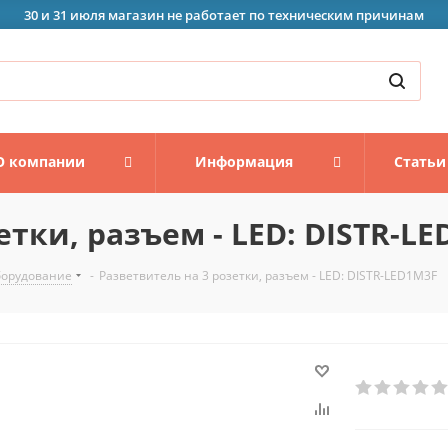
30 и 31 июля магазин не работает по техническим причинам
О компании
Информация
Статьи
етки, разъем - LED: DISTR-L
борудование
-
Разветвитель на 3 розетки, разъем - LED: DISTR-LED1M3F