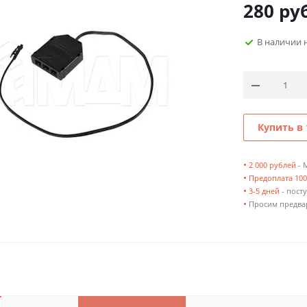
280
руб
В наличии 
Купить в 
•
2 000 рублей
- 
•
Предоплата 10
•
3-5 дней
- посту
•
Просим предвар