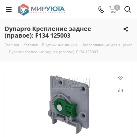
0
Dynapro Крепление заднее
(правое): F134 125003
Главная
-
Каталог
-
Выдвижные ящики
-
Направляющие для ящиков
-
Dynapro Крепление заднее (правое): F134 125003