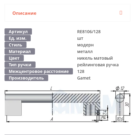
Описание
Артикул
RE8106/128
Ед. изм.
шт
Стиль
модерн
Материал
металл
Цвет
никель матовый
Тип ручки
рейлинговая ручка
Межцентровое расстояние
128
Производитель
Gamet