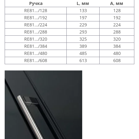
Ручка
L, мм
A, мм
RE81.../128
133
128
RE81.../192
197
192
RE81.../224
229
224
RE81.../288
293
288
RE81.../320
325
320
RE81.../384
389
384
RE81.../480
485
480
RE81.../608
613
608