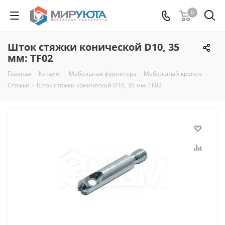
0
Шток стяжки конической D10, 35
мм: TF02
Главная
-
Каталог
-
Мебельная фурнитура
-
Мебельный крепеж
-
Стяжки
-
Шток стяжки конической D10, 35 мм: TF02