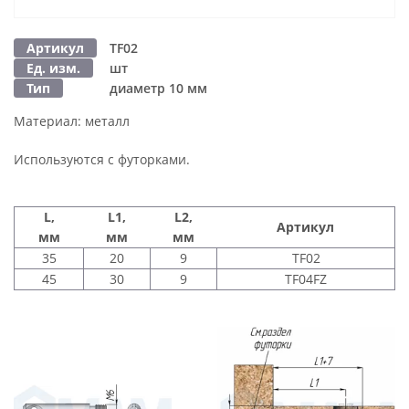
Артикул
TF02
Ед. изм.
шт
Тип
диаметр 10 мм
Материал:
металл
Используются с футорками.
L,
L1,
L2,
Артикул
мм
мм
мм
35
20
9
TF02
45
30
9
TF04FZ