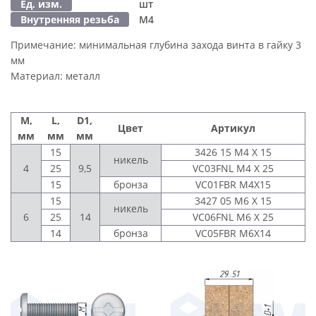
Ед. изм.
шт
Внутренняя резьба
М4
Примечание:
минимальная глубина захода винта в гайку 3
мм
Материал:
металл
M,
L,
D1,
Цвет
Артикул
мм
мм
мм
15
3426 15 M4 X 15
никель
4
25
9,5
VC03FNL M4 X 25
15
бронза
VC01FBR M4Х15
15
3427 05 M6 X 15
никель
6
25
14
VC06FNL M6 X 25
14
бронза
VC05FBR M6Х14