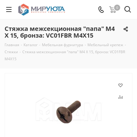
0
Стяжка межсекционная "папа" М4
Х 15, бронза: VC01FBR M4Х15
Главная
-
Каталог
-
Мебельная фурнитура
-
Мебельный крепеж
-
Стяжки
-
Стяжка межсекционная "папа" М4 Х 15, бронза: VC01FBR
M4Х15