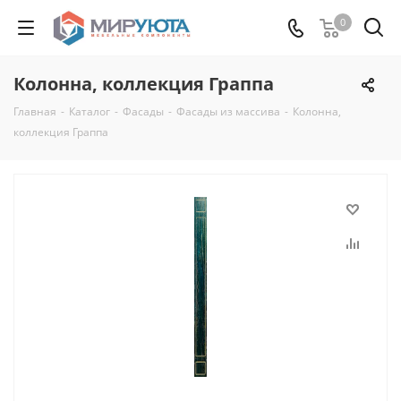
0
Колонна, коллекция Граппа
Главная
-
Каталог
-
Фасады
-
Фасады из массива
-
Колонна,
коллекция Граппа