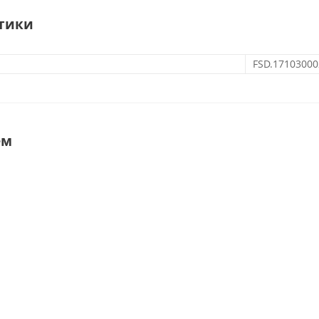
тики
FSD.17103000
ем