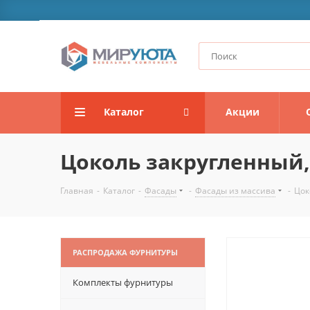
Каталог
Акции
Цоколь закругленный
Главная
-
Каталог
-
Фасады
-
Фасады из массива
-
Цок
РАСПРОДАЖА ФУРНИТУРЫ
Комплекты фурнитуры