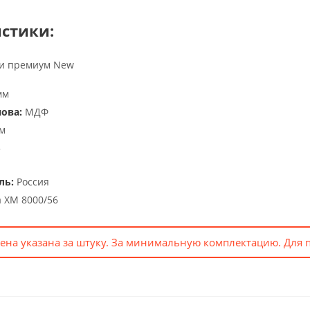
стики:
 и премиум New
мм
ова:
МДФ
м
5
ль:
Россия
 XM 8000/56
ена указана за штуку. За минимальную комплектацию. Для 