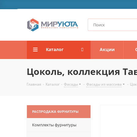
Каталог
Акции
Цоколь, коллекция Та
Главная
-
Каталог
-
Фасады
-
Фасады из массива
-
Цок
РАСПРОДАЖА ФУРНИТУРЫ
Комплекты фурнитуры