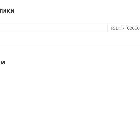
тики
FSD.17103000
ем