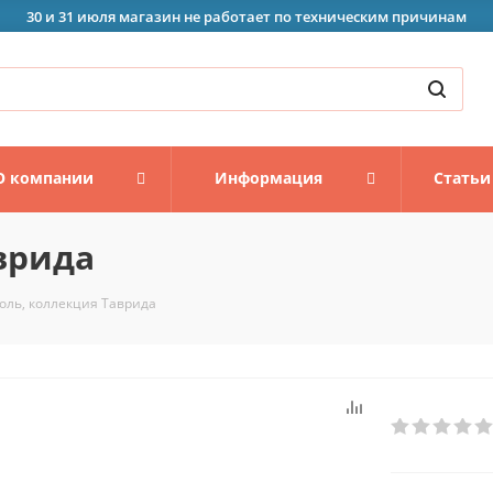
30 и 31 июля магазин не работает по техническим причинам
О компании
Информация
Статьи
врида
оль, коллекция Таврида