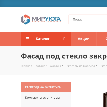
Каталог
Акции
Фасад под стекло зак
Главная
-
Каталог
-
Фасады
-
Фасады из массива
-
Фас
РАСПРОДАЖА ФУРНИТУРЫ
Комплекты фурнитуры