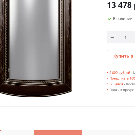
13 478
В наличии 
Купить в 
•
2 000 рублей
- 
•
Предоплата 10
•
3-5 дней
- посту
•
Просим предвар