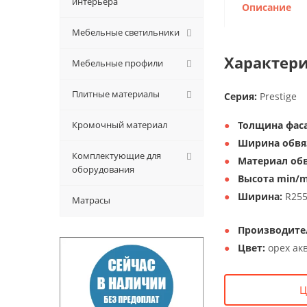
интерьера
Описание
Мебельные светильники
Характери
Мебельные профили
Плитные материалы
Серия:
Prestige
Кромочный материал
Толщина фаса
Ширина обвя
Комплектующие для
Материал обв
оборудования
Высота min/m
Ширина:
R25
Матрасы
Производите
Цвет:
орех ак
Ц