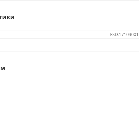
тики
FSD.17103001
ем