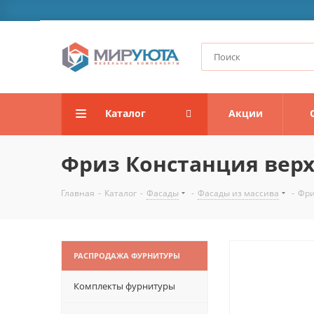
Каталог
Акции
Фриз Констанция вер
Главная
-
Каталог
-
Фасады
-
Фасады из массива
-
Фри
РАСПРОДАЖА ФУРНИТУРЫ
Комплекты фурнитуры