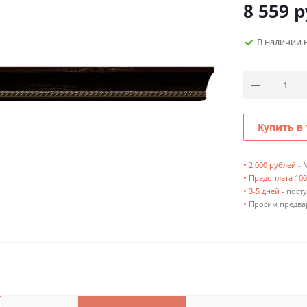
8 559
р
В наличии 
Купить в 
•
2 000 рублей
- 
•
Предоплата 10
•
3-5 дней
- посту
•
Просим предвар