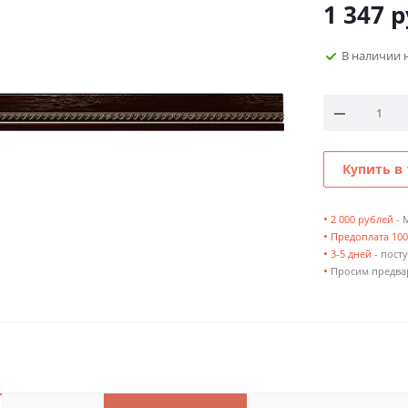
1 347
р
В наличии 
Купить в 
•
2 000 рублей
- 
•
Предоплата 10
•
3-5 дней
- посту
•
Просим предвар