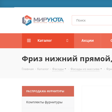
Каталог
Акции
Фриз нижний прямой,
Главная
-
Каталог
-
Фасады
-
Фасады из массива
-
Фри
РАСПРОДАЖА ФУРНИТУРЫ
Комплекты фурнитуры