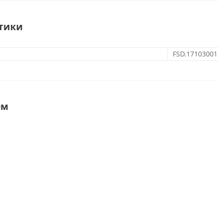
тики
FSD.17103001
ем