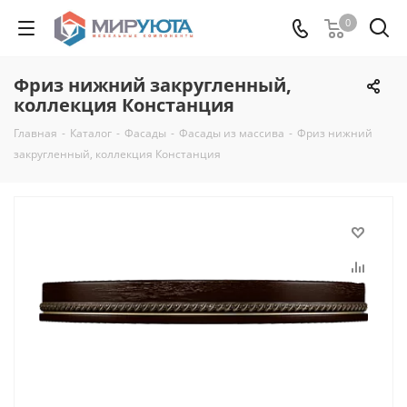
0
Фриз нижний закругленный,
коллекция Констанция
Главная
-
Каталог
-
Фасады
-
Фасады из массива
-
Фриз нижний
закругленный, коллекция Констанция