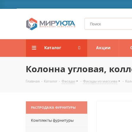
Каталог
Акции
Колонна угловая, кол
Главная
-
Каталог
-
Фасады
-
Фасады из массива
-
Кол
РАСПРОДАЖА ФУРНИТУРЫ
Комплекты фурнитуры