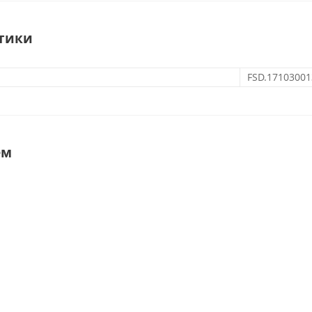
тики
FSD.17103001
ем