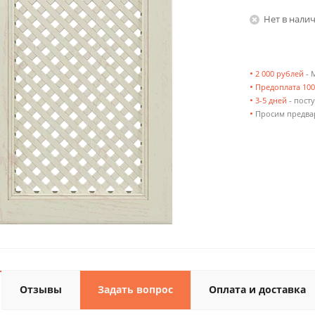
Нет в нали
•
2 000 рублей
- 
•
Предоплата 10
•
3-5 дней
- посту
•
Просим предвар
Отзывы
Задать вопрос
Оплата и доставка