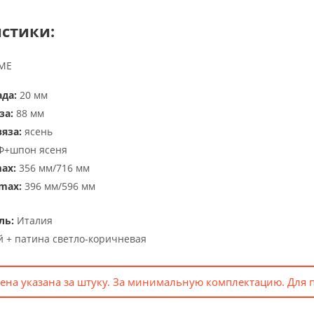
стики:
IME
да:
20 мм
за:
88 мм
яза:
ясень
+шпон ясеня
ax:
356 мм/716 мм
max:
396 мм/596 мм
ль:
Италия
 + патина светло-коричневая
ена указана за штуку. За минимальную комплектацию. Для 