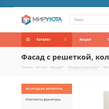
Каталог
Акции
Фасад с решеткой, ко
Главная
-
Каталог
-
Фасады
-
Фасады из массива
-
Фас
РАСПРОДАЖА ФУРНИТУРЫ
Комплекты фурнитуры