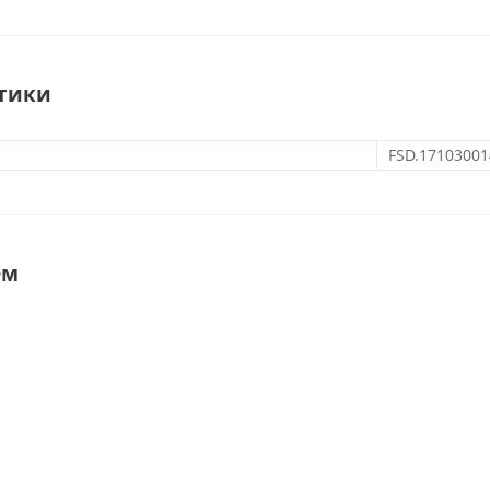
тики
FSD.17103001
ем