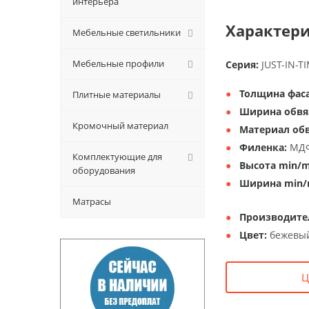
интерьера
Характери
Мебельные светильники
Мебельные профили
Серия:
JUST-IN-T
Толщина фаса
Плитные материалы
Ширина обвя
Кромочный материал
Материал обв
Филенка:
МДФ
Комплектующие для
Высота min/m
оборудования
Ширина min/
Матрасы
Производите
Цвет:
бежевый
Ц