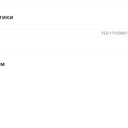
тики
FSD.17103001
ем