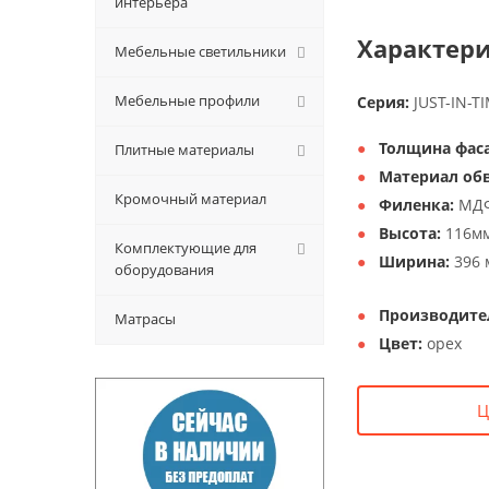
интерьера
Характери
Мебельные светильники
Мебельные профили
Серия:
JUST-IN-T
Толщина фаса
Плитные материалы
Материал обв
Кромочный материал
Филенка:
МДФ
Высота:
116мм
Комплектующие для
Ширина:
396 
оборудования
Производите
Матрасы
Цвет:
орех
Ц