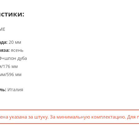
стики:
IME
да:
20 мм
яза:
ясень
+шпон дуба
/176 мм
мм/596 мм
ль:
Италия
ена указана за штуку. За минимальную комплектацию. Для 