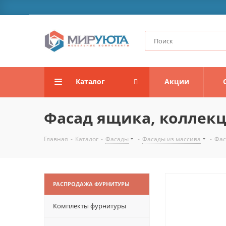
Каталог
Акции
Фасад ящика, коллек
Главная
-
Каталог
-
Фасады
-
Фасады из массива
-
Фас
РАСПРОДАЖА ФУРНИТУРЫ
Комплекты фурнитуры