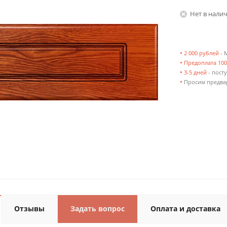
Нет в нали
•
2 000 рублей
- 
•
Предоплата 10
•
3-5 дней
- посту
•
Просим предвар
Отзывы
Задать вопрос
Оплата и доставка